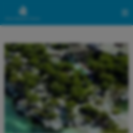
BARCOS
SERVICIOS
SOBRE
NOSOTROS
AQUÍ
PUEDES
VER
NUESTRO
BLOG
CONTACTO