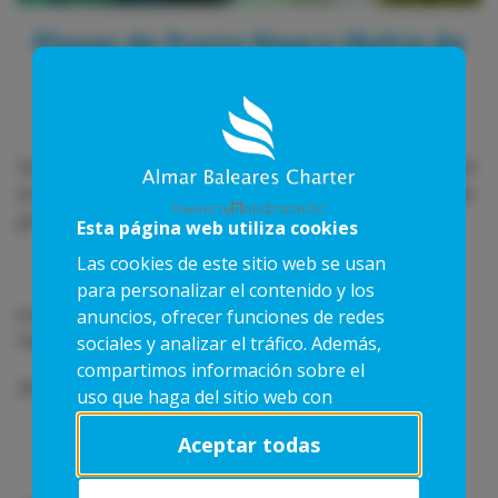
ES
Playas de Punta Negra (Bahía de
Palma)
26 de Abril de 2016
·
por Captain
Son 3 calitas las dos mas pequeñas son de arena, están
al final de Punta Negra, mientras que la otra, que es de
Powered by
grava, cantos y restos de poseidonia.
Esta página web utiliza cookies
Las cookies de este sitio web se usan
para personalizar el contenido y los
Justo encima encontramos los dos hoteles el Punta
anuncios, ofrecer funciones de redes
negra y el lujoso Hotel Mardavall.
sociales y analizar el tráfico. Además,
compartimos información sobre el
39°31'35.2_N 2°33'08.5_E
uso que haga del sitio web con
nuestros partners de redes sociales,
Aceptar todas
publicidad y análisis web, quienes
pueden combinarla con otra