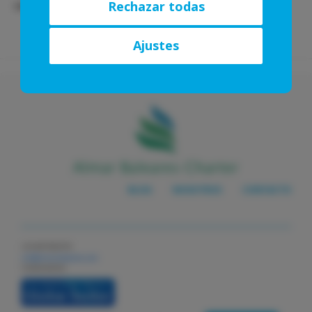
información que les haya
Rechazar todas
COMPARTIR:
proporcionado o que hayan
recopilado a partir del uso que haya
Ajustes
hecho de sus servicios.
BLOG
NOSOTROS
CONTACTO
+34 687582976
info@almarbaleares.com
Colaboradores: